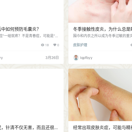
活中如何预防毛囊炎？
冬季接触性皮炎，为什么总是
和内衣？
痘"一碰就疼？不是青春痘，可能是"毛
围巾和内衣之所以成为冬季过敏的重
威。生活中如何预防？ 1、不要挤压
有以下几种原因： 1、直接接触、皮
18
0
皮肤护理
炎还是青春痘，挤压都是大忌。挤压可
由于内衣、围巾紧贴皮肤，直接接触
推向深处，加重炎症，还容易留下疤
皮肤敏感人群容易刺激皮肤。冬季皮
保持清洁 头皮毛囊炎患者可适当增加洗
肤屏障容易受损、身体抵抗力下降，
yy
3月26日
lqpfbyy
选择温和的洗发产品，避免油脂和汗液
肤炎症反应； 2、频发摩擦刺激 冬季
 3、避免刺激 减少搔抓头皮，避免使
内衣、围巾和已领之间容易摩擦，反
水洗头，毛巾要定期更换消毒。 4、注
激皮肤，导致皮肤受损引发炎症反应；
…
材质 很多人选择衣服时候注重修身身
穿过于紧身…
况，针清不仅无害，而且还很有
经常出现皮肤炎症，可能与精