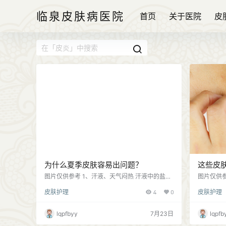
临泉皮肤病医院
首页
关于医院
皮
为什么夏季皮肤容易出问题？
这些皮
图片仅供参考 1、汗液、天气闷热 汗液中的盐
图片仅供参
分、身体代谢物容易持续刺激皮肤，如果不注意
肤等暴露
皮肤护理
4
0
皮肤护理
皮肤清洁，容易导致毛孔堵塞，再加上天气闷
度抓挠和
热，容易导致皮肤屏障受损、产生炎症反应；
构皮肤科就
2、紫外线 夏季紫外线强烈，如果不及时做好防
疱、瘙痒
lqpfbyy
7月23日
lqpfb
晒，不仅会晒伤皮肤、还会引发光敏性皮炎，所
是有些皮
以这也是导致皮肤发红、皮肤屏障受损、产生色
疹 皮肤