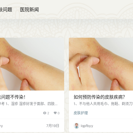
肤问题
医院新闻
肤问题不传染！
如何预防传染的皮肤疾病？
考 1、湿疹 湿疹好发于面部、四肢皮
1、不与他人共用毛巾、拖鞋、剃须刀
部位，需要远离身边的过敏原，避免过
物用品，注意个人卫生，保持干净清洁
2
0
皮肤护理
过度清洁皮肤患处，建议到正规医疗机
免皮肤出现外伤，洗澡水温不要太高
诊治疗； 2、皮炎 出现为皮疹、水
性清洁能力强的洁面产品及护肤品，
等皮肤部位，部分皮炎患者可治愈，但
肤保湿； 3、如果家人患有传染皮肤
yy
7月19日
lqpfbyy
炎皮肤问题顽固且反复发作； 3、荨麻
衣物、被褥单独用开水烫洗、暴晒消
表面出现红色丘疹风团，短时间内自行消
切接触； 4、去公共浴室、泳池时，