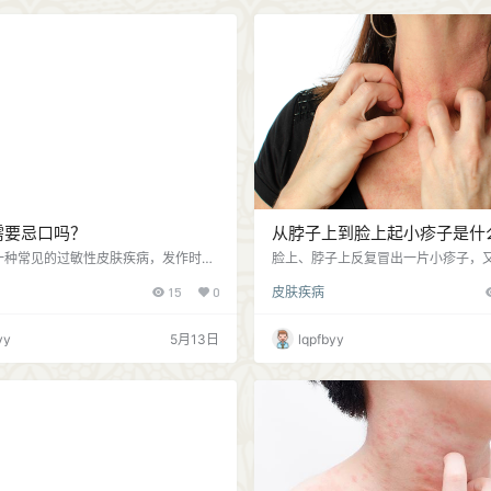
尽早治疗，避免加重！ 导致皮肤红疹的
毛巾，尽量不使用公共物品； 并不是
多，当皮肤出现红疹、瘙痒等问题，建
都能传染，不要过度紧张焦虑害怕，
正…
护措施，同时做…
需要忌口吗？
从脖子上到脸上起小疹子是什
一种常见的过敏性皮肤疾病，发作时皮
脸上、脖子上反复冒出一片小疹子，
色或肤色风团，伴有刺痛和瘙痒。对于
首先要知道：你长的是哪一种疹子？
15
0
皮肤疾病
疹患者而言，饮食管控是控制荨麻疹发
下几种： 1、湿疹。皮肤发红、皮肤
方法。荨麻疹患者需要饮食忌口吗？今
严重时水疱、结痂；好发于面部、眼
聊： 值得注意的是：荨麻疹不需要盲目
等； 2、脂溢性皮炎。皮肤发红，覆
yy
5月13日
lqpfbyy
敏反应只是具有个体差异性，并非每位
鳞屑或痂皮，伴有情况瘙痒，好发于
都是对于同一种食物都产生过敏反应。
发际线、耳后、前胸等； 3、接触性
以下几种方法： 1、记录每天饮食，记
接触刺激物导致的红斑、丘疹，严重
食症状变化，寻找排出可能关联的食
伴有皮肤瘙痒或灼痛； 4、皮肤过敏
尝试排除…
疹、红斑、肿胀…