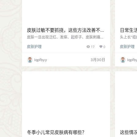
皮肤过敏不要抓挠，这些方法改善不
日常生
适！
皮肤一旦出现泛红、发痒、起疹子、皮肤刺痛等
头上长"痘
过敏信号，千万不要用手抓挠、热水烫洗、乱用
囊炎"在发
皮肤护理
17
0
皮肤护理
药物等，否则容易加重皮肤炎症反应。以下方法
无论毛囊
帮你改善不适： 1、停掉功效性护肤品 暂停使用
能将感染
功效性护肤品，如美白、抗衰、去角质、化妆品
痕。 2、
lqpfbyy
3月30日
lqpfb
和面膜等，只用温水轻柔洗脸，敏感严重时直接
头频率，
用清水冲洗即可，避免洗面奶进一步刺激。同时
堵塞毛囊。
远离花粉、灰尘密集区域，别去花丛、树下，出
用过热的
门戴好口罩、帽子做好隔离。 2、温和修护皮肤
意生活方
过敏期间护肤核…
冬季小儿常见皮肤病有哪些？
这些情