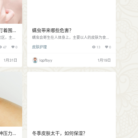
盯着围巾
螨虫带来哪些危害？
灾区，主要
螨虫会寄生在人体身上，主要以人的皮肤为食
肤屏障脆弱
物，如果身体免疫力低，会引发人体皮肤过敏、
47
0
皮肤护理
13
0
皮肤，对于
皮肤出现哮喘、鼻炎、过敏性皮肤疾病等。螨虫
肤干燥、皮
的排泄物、分泌物都是导致皮肤过敏的主要原
容易诱发皮
因，这些物质会随着被褥、衣物等飞扬空中，人
1月31日
lqpfbyy
1月19日
穿衣较多，
们通过呼吸道吸入后，会出现不适反应，会导致
复摩擦会刺
严重的疾病，影响正常生活工作。 螨虫不止在你
 3、衣服
的脸上活动着，只要踏进你房门就可能已经与螨
材，殊不知
虫为伍。如果你的皮肤经常处于过敏状态，那么
很大因素可能是螨虫过敏！…
神压力大
冬季皮肤太干，如何保湿？