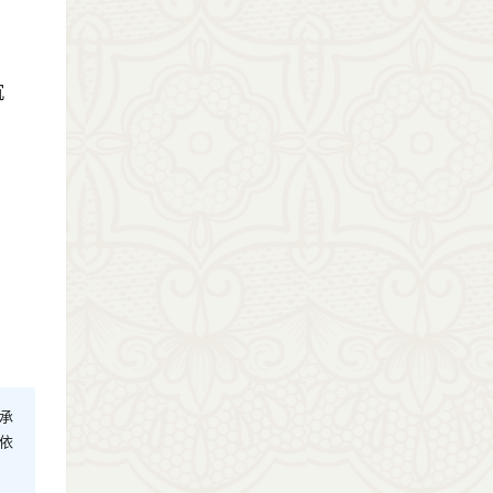
沉
承
依