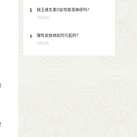
5
缺乏维生素D会导致荨麻疹吗？
1月26日
6
慢性皮肤病如何引起的？
4月4日
痘
更