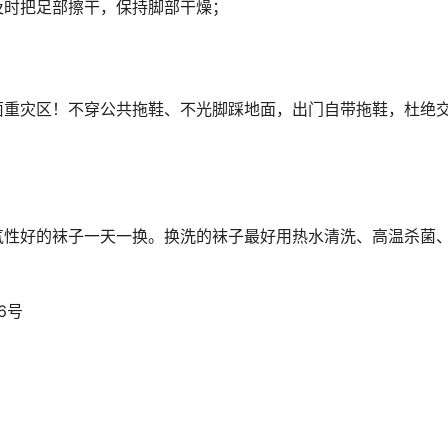
及时把足部擦干，保持脚部干燥；
菌重灾区！不穿公共拖鞋、不光脚踩地面，出门自带拖鞋，杜绝
气性好的袜子一天一换。换洗的袜子最好用热水清洗、高温杀菌
6号