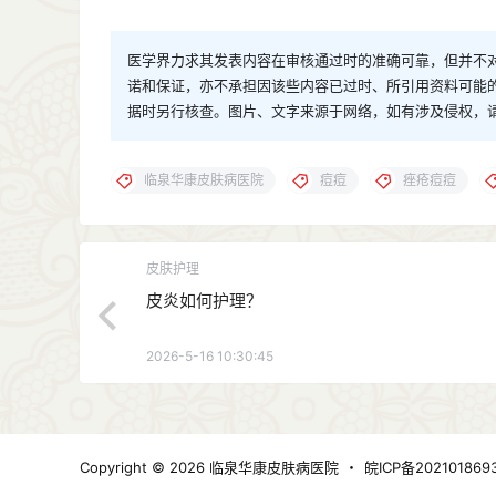
医学界力求其发表内容在审核通过时的准确可靠，但并不
诺和保证，亦不承担因该些内容已过时、所引用资料可能
据时另行核查。图片、文字来源于网络，如有涉及侵权，
临泉华康皮肤病医院
痘痘
痤疮痘痘
皮肤护理
皮炎如何护理？
2026-5-16 10:30:45
Copyright © 2026
临泉华康皮肤病医院
・
皖ICP备202101869