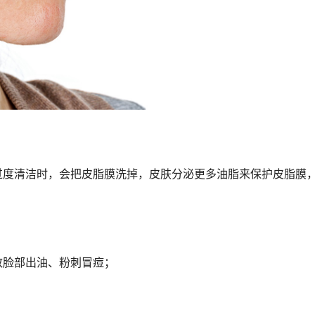
过度清洁时，会把皮脂膜洗掉，皮肤分泌更多油脂来保护皮脂膜
致脸部出油、粉刺冒痘；