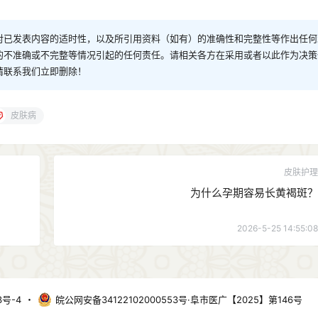
对已发表内容的适时性，以及所引用资料（如有）的准确性和完整性等作出任何
的不准确或不完整等情况引起的任何责任。请相关各方在采用或者以此作为决策
请联系我们立即删除！
皮肤病
皮肤护理
为什么孕期容易长黄褐斑？
2026-5-25 14:55:08
3号-4
・
皖公网安备34122102000553号·阜市医广【2025】第146号