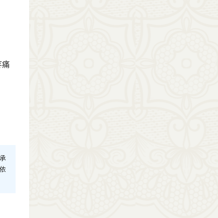
疼痛
承
依