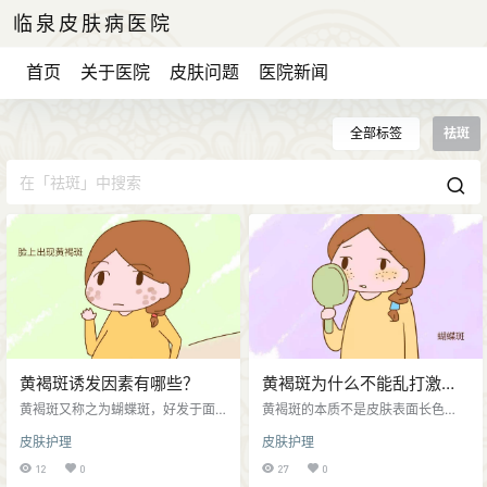
临泉皮肤病医院
首页
关于医院
皮肤问题
医院新闻
全部标签
祛斑
黄褐斑诱发因素有哪些？
黄褐斑为什么不能乱打激
光？
黄褐斑又称之为蝴蝶斑，好发于面
黄褐斑的本质不是皮肤表面长色
部，容易反复发作，对患者颜值影
素，而是皮肤底层黑色素细胞被持
皮肤护理
皮肤护理
响非常大。 黄褐斑呈现出淡黄褐
续激活，不断往上输送黑色素，导
色、色斑颜色不均，表现为大小不
致黄褐斑的发生。激光祛斑的原理
12
0
27
0
一的片状斑块，主要发生在面部、
是击碎皮肤表层的色素颗粒。但是