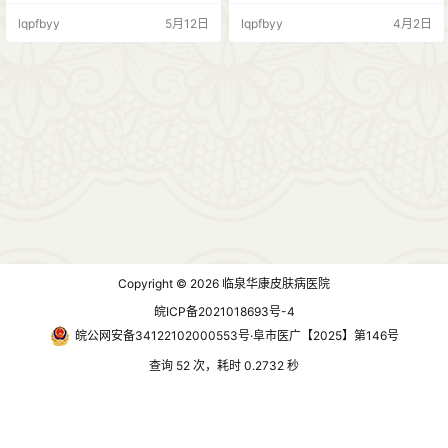
颧骨、眼周等部位。 主要诱因有以
由于黄褐斑黑色素细胞处于高度敏
lqpfbyy
5月12日
lqpfbyy
4月2日
下几点： 1、紫外线。紫外线照射是
感状态，激光热刺激会加快黑色素
导致色斑加重的主要原因，紫外线
活跃，导致色斑加重，治疗难度
容易激活黑色素细胞，色沉加重；
大。 所以说黄褐斑能做激光祛斑
2、身体激素水平。长期身体内分泌
吗？答案：可以做！但是要看色斑
紊乱或者使用影响激素水平药物、
具体情况，需要医生评估色斑类
妊娠期，也会导致黄褐斑； 3、皮肤
型、活跃度、深度等情况再决定是
屏障受损。由于护肤不当、使…
否适合激光祛斑。 黄褐斑的治疗需
要耐心，通常3…
Copyright © 2026
临泉华康皮肤病医院
皖ICP备2021018693号-4
皖公网安备34122102000553号·阜市医广【2025】第146号
查询 52 次，耗时 0.2732 秒