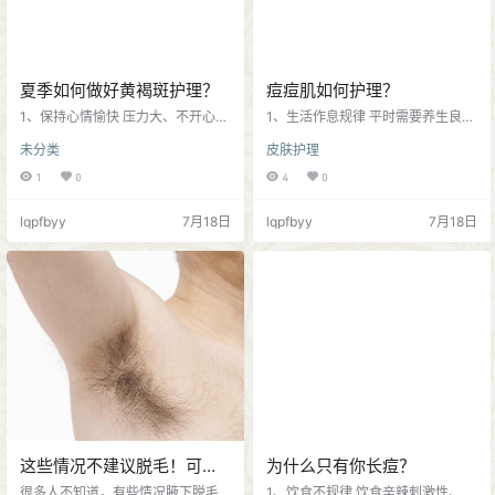
夏季如何做好黄褐斑护理？
痘痘肌如何护理？
1、保持心情愉快 压力大、不开心可
1、生活作息规律 平时需要养生良好
能会加重内分泌紊乱，加重黄褐
的作息生活习惯，熬夜容易导致身
未分类
皮肤护理
斑，从而恶性循环；所以保持平和
体内分泌失衡、导致痘痘加重；要
心态，良好的情绪，学会适当释放
多吃新鲜果蔬、不要吃过多辛辣刺
1
0
4
0
工作压力； 2、做好皮肤保湿 皮肤
激性食物；不要用手挤压痘痘，避
过于干燥容易导致皮肤缺水、导致
免留下痘疤； 2、做好皮肤清洁 生
lqpfbyy
7月18日
lqpfbyy
7月18日
色素沉着，容易导致黄褐斑的发
活中做好皮肤清洁，建议使用温和
生；所以，日常做好补水保湿护
无刺激洁面乳清洁皮肤；千万不要
肤、解决皮肤干燥问题，建立健康
用手挤压痘痘，手上细菌容易加重
皮肤屏障功能； 3、做好防晒 紫外
皮肤炎症； 3、放松心情 学习工作
线是导致皮肤衰老的主要原因，一
生活压力大，也会导致痘痘加重，
年四季都应该做好防晒护肤，戴遮
日常生活中要保持好的心情必不可
阳帽、打遮阳伞、防晒护肤品等都
少。 如果痘痘反复加重、发作…
是防…
这些情况不建议脱毛！可以
为什么只有你长痘？
等一等！
很多人不知道，有些情况腋下脱毛
1、饮食不规律 饮食辛辣刺激性、油