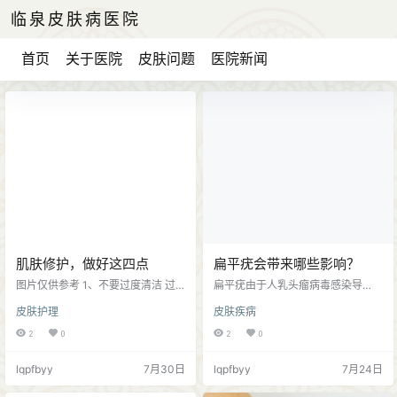
临泉皮肤病医院
首页
关于医院
皮肤问题
医院新闻
肌肤修护，做好这四点
扁平疣会带来哪些影响？
图片仅供参考 1、不要过度清洁 过
扁平疣由于人乳头瘤病毒感染导
度清洁会损伤皮肤屏障功能，容易
致，具有扩散性。病毒会借助皮肤
皮肤护理
皮肤疾病
导致皮肤出现各种不适感；建议选
微小破损不断增殖；日常洗脸、抓
择温和洁面产品，如果皮肤屏障受
挠皮肤等都会导致疣体蔓延，特别
2
0
2
0
损，暂停所有洁面产品，做好皮肤
是额头、手臂等暴露部位容易增
保湿护肤； 2、坚持防晒 可以优先
加； 还会面临交叉感染的风险，通
lqpfbyy
7月30日
lqpfbyy
7月24日
选择物理防晒，如防晒帽、防晒面
过触摸或共用毛巾、私人物品等，
罩等，避免紫外线诱发炎症反应，
不仅自身反复感染，还可能会传染