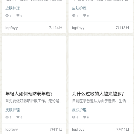
反而会惹出麻烦，建议等一等： 1、
腻食物，摄入过多甜食，容易造成
皮肤护理
皮肤护理
腋下有毛囊炎或疖肿时期。如果该
面部皮脂腺分泌过于旺盛，出现毛
皮肤部位有炎症，如果再刺激或损
孔堵塞，导致面部长痘痘； 2、作息
6
0
1
0
伤毛囊时，反而会加重感染； 2、有
生活不规律 长期熬夜，容易导致身
湿疹或皮损。刺激后可能会加重该
体免疫能力下降、身体内分泌失
lqpfbyy
7月14日
lqpfbyy
7月13日
疾病加重或继发性感染； 3、腋下手
调，导致面部长痘痘； 3、清洁不到
术或准备腋下手术。如胸腺手术、
位 皮脂腺分泌旺盛，如果不做好清
腋窝淋巴结检查等，建议保留腋
洁护肤工作，可能会导致毛孔堵
毛，有助于方便消毒和术前定位；
塞，容易导致面部长痘痘； 4、季节
4、皮肤较为敏感、疤痕体质。需要
原因 可能换季时节导致皮肤油脂分
慎重选择脱毛方式，避免引发不良
泌改变，新陈代谢变慢，皮肤出现
反应。 医疗广告审查证明文…
堵塞引发痘痘； 温馨提…
年轻人如何预防老年斑？
为什么过敏的人越来越多？
首先要做好防晒护肤工作，无论是
目前医学普遍认为由于遗传、生活
晴天还是阴雨天气，都要做好防晒
环境和方式等多种因素共同作用的
皮肤护理
皮肤护理
护肤工作，并且尽量避免在紫外线
结果导致现在过敏发病率提升： 1、
强烈时段外出。 作息生活要保持规
遗传 如果父母双方都是过敏体质，
1
0
4
0
律，保证充足睡眠，让自己的身体
那么子女过敏的发病率几率也会大
得到充分休息和恢复。饮食要规
大提升； 2、微生物暴露不足 现在
lqpfbyy
7月11日
lqpfbyy
7月11日
律，清淡饮食、多吃新鲜果蔬，少
人们爱干净，导致儿童接触自然缓