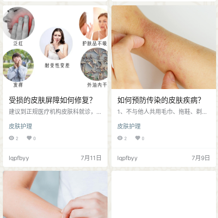
吃辛辣刺激油腻食物； 生活中要学
解、土壤、动物等多种微生物机会
会释放压力，通过运动、游泳、散
大幅减少，需要多接触这些微生物
步等方式达到放松心情目的，有助
才能逐步建立免疫耐受；如果微生
于保持皮肤健康状态； 老年斑并非
物暴露不足，可能会导致免过敏的
老年人的“专利”，年轻人也会随时发
发生； 3、食品添加剂、工业化学
生、长出色斑。我们应该重视皮肤
品、装修材料等挥发有机物等都…
健…
受损的皮肤屏障如何修复？
如何预防传染的皮肤疾病？
建议到正规医疗机构皮肤科就诊，
1、不与他人共用毛巾、拖鞋、剃须
正确治疗原发疾病、同时也要修复
刀等贴身衣物用品，注意个人卫
皮肤护理
皮肤护理
皮肤屏障；避免用手抓挠、日晒等
生，保持干净清洁； 2、避免皮肤出
物理性刺激皮肤： 温和清洁皮肤，
现外伤，洗澡水温不要太高，少用
2
0
2
0
遵循医生用药； 选择适合自己肤质
刺激性清洁能力强的洁面产品及护
护肤品，选用医用保湿和修复类护
肤品，及时做好皮肤保湿； 3、如果
lqpfbyy
7月11日
lqpfbyy
7月9日
肤品； 避免不良生活或护理习惯，
家人患有传染皮肤疾病，请把衣
避免药物滥用。 皮肤屏障一旦受
物、被褥单独用开水烫洗、暴晒消
损，科学的护理只能控制症状不再
毒，避免密切接触； 4、去公共浴
加剧，想要受损的角质层恢复健
室、泳池时，自带拖鞋、毛巾，尽
康，需要依靠物理治疗让角质细胞
量不使用公共物品； 并不是所有皮
变丰盈，再加上细胞间脂质的紧密
肤病都能传染，不要过度紧张焦虑
粘合，才能重新变成一道健康的“屏
害怕，只要做好防护措施，同时做…
障墙…