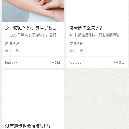
这些皮肤问题，容易导致全
激素脸怎么来的？
身瘙痒！
1、皮肤干燥 皮肤干燥缺水，容易导
1、长期滥用涂抹、口服激素药物，
致皮肤水分流失、皮肤屏障受损，
容易引起表皮萎缩，导致胶原蛋白
皮肤护理
皮肤护理
神经末梢容易受到外界刺激，从而
抑制合成；长时间外用激素导致皮
产生瘙痒感；只是单纯瘙痒，摸起
肤萎缩、皮肤屏障变薄、红血丝、
2
0
3
0
来皮肤粗糙，夜间容易加重瘙痒
色斑、皮肤衰老等； 2、一些消费者
感； 2、过敏性皮炎 特别是接触过
使用含有激素化妆品或护肤品，想
lqpfbyy
7月8日
lqpfbyy
7月6日
敏原后，全身瘙痒，搔抓后起小红
要快速达到理想的皮肤效果，一些
点，严重会长成片状小疙瘩、温度
厂家为了满足消费者这一需求，在
越热皮肤瘙痒感比较强烈； 3、蚊虫
护肤品、化妆品里面添加激素，很
叮咬 床上用品久不清洗，螨虫大量
多消费者并不知情下误用激素产
滋生，夜间全身发痒，腰腹、后
品，导致激素脸发生； 3、食物中含
背、四肢有零散小红丘疹； 医疗广
有激素，如鸡鸭鱼、催熟水果、营
告审查证明文号：阜市医广【2…
养保健品等，内服激素可能会导致
身…
没有遗传也会得腋臭吗？