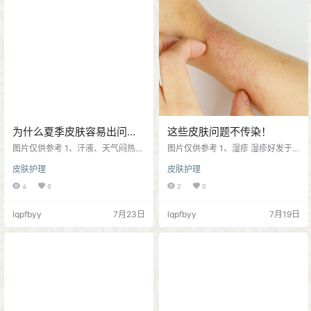
加重皮肤屏障损伤； 3、注意饮食
给家人、形成传播隐患。 扁平疣还
一般情况下油性皮肤容易长痘痘，
会损伤皮肤屏障功能，容易导致皮
日常不少痘痘肌肤由于饮食护理不
肤暗沉粗糙、色沉加重；疣体较大
当，逐渐转变为敏感肌。建议饮食
的，可能会增加治疗、修复难度；
清淡，多吃新鲜果蔬； 4、简…
生活中注意生活规律、学会释放精
神压力、…
为什么夏季皮肤容易出问
这些皮肤问题不传染！
题？
图片仅供参考 1、汗液、天气闷热
图片仅供参考 1、湿疹 湿疹好发于
汗液中的盐分、身体代谢物容易持
面部、四肢皮肤等暴露部位，需要
皮肤护理
皮肤护理
续刺激皮肤，如果不注意皮肤清
远离身边的过敏原，避免过度抓挠
洁，容易导致毛孔堵塞，再加上天
和过度清洁皮肤患处，建议到正规
4
0
2
0
气闷热，容易导致皮肤屏障受损、
医疗机构皮肤科就诊治疗； 2、皮炎
产生炎症反应； 2、紫外线 夏季紫
出现为皮疹、水疱、瘙痒等皮肤部
lqpfbyy
7月23日
lqpfbyy
7月19日
外线强烈，如果不及时做好防晒，
位，部分皮炎患者可治愈，但是有
不仅会晒伤皮肤、还会引发光敏性
些皮炎皮肤问题顽固且反复发作；
皮炎，所以这也是导致皮肤发红、
3、荨麻疹 皮肤表面出现红色丘疹风
皮肤屏障受损、产生色斑的主要原
团，短时间内自行消失，建议尽早
因； 3、过度清洁 夏季为了追求皮
治疗，避免加重！ 导致皮肤红疹的
肤清爽，很多人使用清洁能力强、
原因非常多，当皮肤出现红疹、瘙
频繁去角质护肤品。殊不知会导致…
痒等问题，建议及时到正…