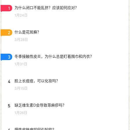
1
为什么闭口不能乱挤？应该如何应对？
1月24日
2
什么是花斑癣？
3月28日
3
冬季接触性皮炎，为什么总是盯着围巾和内衣？
1月31日
4
脸上长痘痘，可以化妆吗？
3月15日
5
缺乏维生素D会导致荨麻疹吗？
1月26日
6
慢性皮肤病如何引起的？